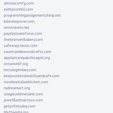
altronicsmfg.com
eatbaconhill.com
programmingassignmentshelp.net
kidssleepover.com
newtravels.net
paydayloansforus.com
thebelmontbakery.com
safewayclassic.com
countrysidewoodcrafts.com
appliancerepairchicagoil.org
ontariotbf.org
instalegendary.com
keepworkershealthyandsafe.com
noodlesitaliankitchen.com
nydreamact.org
unagisushimetairie.com
jewelflashtattoos.com
getpcfixtoday.com
bbrtbandra.org