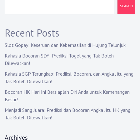
SEARCH
Recent Posts
Slot Gopay: Keseruan dan Keberhasilan di Hujung Telunjuk
Rahasia Bocoran SDY: Prediksi Togel yang Tak Boleh
Dilewatkan!
Rahasia SGP Terungkap: Prediksi, Bocoran, dan Angka Jitu yang
Tak Boleh Dilewatkan!
Bocoran HK Hari Ini Bersiaplah Diri Anda untuk Kemenangan
Besar!
Menjadi Sang Juara: Prediksi dan Bocoran Angka Jitu HK yang
Tak Boleh Dilewatkan!
Archives