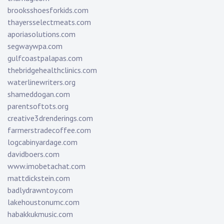
brooksshoesforkids.com
thayersselectmeats.com
aporiasolutions.com
segwaywpa.com
gulfcoastpalapas.com
thebridgehealthclinics.com
waterlinewriters.org
shameddogan.com
parentsoftots.org
creative3drenderings.com
farmerstradecoffee.com
logcabinyardage.com
davidboers.com
www.imobetachat.com
mattdickstein.com
badlydrawntoy.com
lakehoustonumc.com
habakkukmusic.com