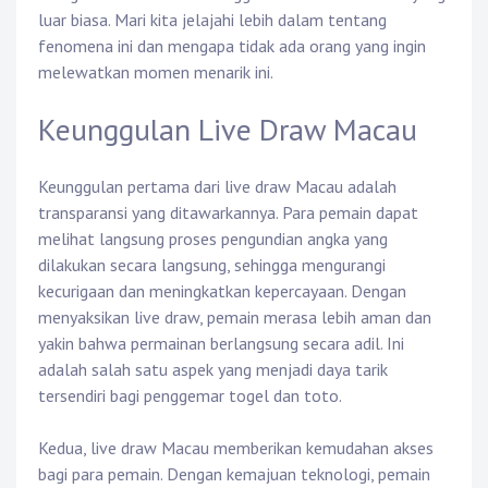
luar biasa. Mari kita jelajahi lebih dalam tentang
fenomena ini dan mengapa tidak ada orang yang ingin
melewatkan momen menarik ini.
Keunggulan Live Draw Macau
Keunggulan pertama dari live draw Macau adalah
transparansi yang ditawarkannya. Para pemain dapat
melihat langsung proses pengundian angka yang
dilakukan secara langsung, sehingga mengurangi
kecurigaan dan meningkatkan kepercayaan. Dengan
menyaksikan live draw, pemain merasa lebih aman dan
yakin bahwa permainan berlangsung secara adil. Ini
adalah salah satu aspek yang menjadi daya tarik
tersendiri bagi penggemar togel dan toto.
Kedua, live draw Macau memberikan kemudahan akses
bagi para pemain. Dengan kemajuan teknologi, pemain