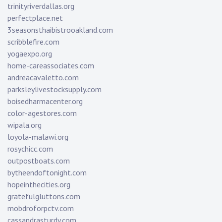
trinityriverdallas.org
perfectplace.net
3seasonsthaibistrooakland.com
scribblefire.com
yogaexpo.org
home-careassociates.com
andreacavaletto.com
parksleylivestocksupply.com
boisedharmacenter.org
color-agestores.com
wipala.org
loyola-malawi.org
rosychicc.com
outpostboats.com
bytheendoftonight.com
hopeinthecities.org
gratefulgluttons.com
mobdroforpctv.com
cassandrasturdy.com