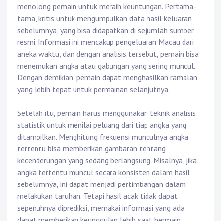
menolong pemain untuk meraih keuntungan. Pertama-
tama, kritis untuk mengumpulkan data hasil keluaran
sebelumnya, yang bisa didapatkan di sejumlah sumber
resmi. Informasi ini mencakup pengeluaran Macau dari
aneka waktu, dan dengan analisis tersebut, pemain bisa
menemukan angka atau gabungan yang sering muncul.
Dengan demikian, pemain dapat menghasilkan ramalan
yang lebih tepat untuk permainan selanjutnya.
Setelah itu, pemain harus menggunakan teknik analisis
statistik untuk menilai peluang dari tiap angka yang
ditampilkan. Menghitung frekuensi munculnya angka
tertentu bisa memberikan gambaran tentang
kecenderungan yang sedang berlangsung. Misalnya, jika
angka tertentu muncul secara konsisten dalam hasil
sebelumnya, ini dapat menjadi pertimbangan dalam
melakukan taruhan. Tetapi hasil acak tidak dapat
sepenuhnya diprediksi, memakai informasi yang ada
dapat memberikan keunggulan lebih saat bermain.