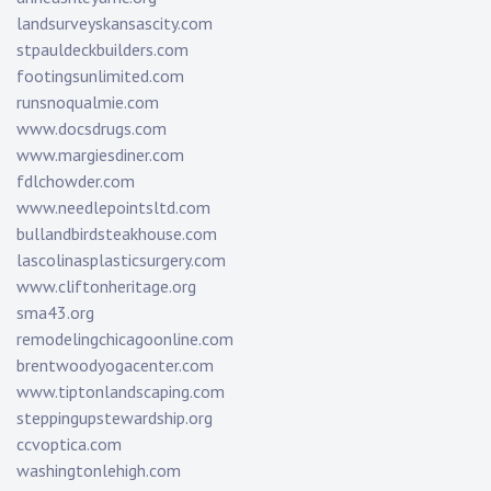
landsurveyskansascity.com
stpauldeckbuilders.com
footingsunlimited.com
runsnoqualmie.com
www.docsdrugs.com
www.margiesdiner.com
fdlchowder.com
www.needlepointsltd.com
bullandbirdsteakhouse.com
lascolinasplasticsurgery.com
www.cliftonheritage.org
sma43.org
remodelingchicagoonline.com
brentwoodyogacenter.com
www.tiptonlandscaping.com
steppingupstewardship.org
ccvoptica.com
washingtonlehigh.com