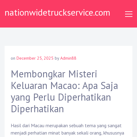
Skip
nationwidetruckservice.com
to
content
on
December 25, 2025
by
Admin88
Membongkar Misteri
Keluaran Macao: Apa Saja
yang Perlu Diperhatikan
Diperhatikan
Hasil dari Macau merupakan sebuah tema yang sangat
menjadi perhatian minat banyak sekali orang, khususnya