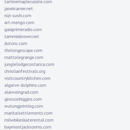
tartinemaplecuisine.com
janekramer.net
nizi-sushi.com
art-mengo.com
gaiaprimeradio.com
tammiebrown.net
dutonc.com
thelongescape.com
mattolegrange.com
junglelodgecostarica.com
christianfestivals.org
visitcountrykitchen.com
algarve-dolphins.com
alanveingrad.com
ginosonhiggins.com
wutungprinting.com
maritalsettlements.com
milwbikeskaterental.com
baymontjacksonms.com