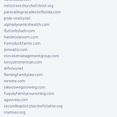
millstreetchurchofchrist.org
parasailingvacadestinflorida.com
pride-realty.net
alphadynamicshealth.com
flutterbylash.com
hanlintearoom.com
funnyduckfarms.com
jenwaite.com
elevatemanagementgroup.com
leroyzimmerman.com
drfinley.net
flemingfamilylaw.com
rnrwine.com
lakeoswegorowing.com
fuquayfamilycounseling.com
agouveia.com
secondbaptistchurchofolathe.org
mymseo.org