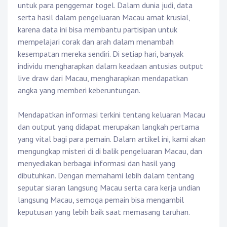
untuk para penggemar togel. Dalam dunia judi, data
serta hasil dalam pengeluaran Macau amat krusial,
karena data ini bisa membantu partisipan untuk
mempelajari corak dan arah dalam menambah
kesempatan mereka sendiri. Di setiap hari, banyak
individu mengharapkan dalam keadaan antusias output
live draw dari Macau, mengharapkan mendapatkan
angka yang memberi keberuntungan.
Mendapatkan informasi terkini tentang keluaran Macau
dan output yang didapat merupakan langkah pertama
yang vital bagi para pemain. Dalam artikel ini, kami akan
mengungkap misteri di di balik pengeluaran Macau, dan
menyediakan berbagai informasi dan hasil yang
dibutuhkan. Dengan memahami lebih dalam tentang
seputar siaran langsung Macau serta cara kerja undian
langsung Macau, semoga pemain bisa mengambil
keputusan yang lebih baik saat memasang taruhan.