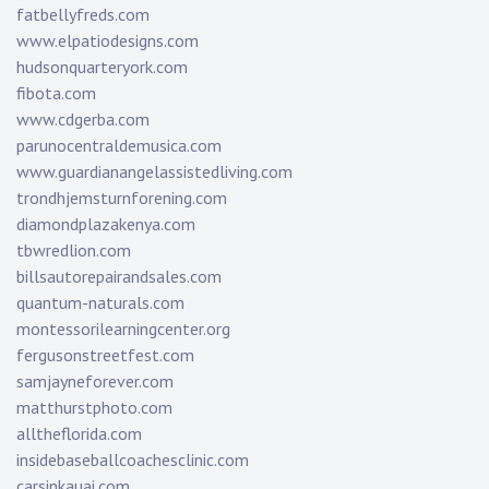
fatbellyfreds.com
www.elpatiodesigns.com
hudsonquarteryork.com
fibota.com
www.cdgerba.com
parunocentraldemusica.com
www.guardianangelassistedliving.com
trondhjemsturnforening.com
diamondplazakenya.com
tbwredlion.com
billsautorepairandsales.com
quantum-naturals.com
montessorilearningcenter.org
fergusonstreetfest.com
samjayneforever.com
matthurstphoto.com
alltheflorida.com
insidebaseballcoachesclinic.com
carsinkauai.com