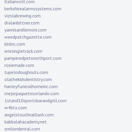
italianvolt.com
berkshirealarmssystems.com
vizslabrewing.com
dralanbittner.com
yannisandlemoni.com
weedpatchgazette.com
kblinc.com
eriesingletrack.com
pamperedpetsnorthport.com
rosiemade.com
tupelodoughnuts.com
olathekidsdentistry.com
hanleyfuneralhomeinc.com
mejorpaquetesorlando.com
1stand10sportsbarandgrill.com
w4btx.com
angelstouchnaillash.com
kabbalahacademy.net
smilondental.com