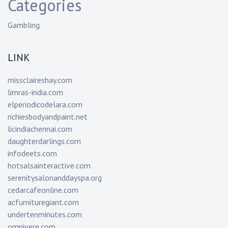
Categories
Gambling
LINK
missclaireshay.com
limras-india.com
elperiodicodelara.com
richiesbodyandpaint.net
licindiachennai.com
daughterdarlings.com
infodeets.com
hotsalsainteractive.com
serenitysalonanddayspa.org
cedarcafeonline.com
acfurnituregiant.com
undertenminutes.com
omnivere.com