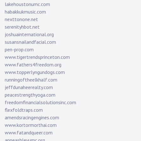
lakehoustonumc.com
habakkukmusic.com
nexttonone.net
serenityhbot.net
joshuainternational.org
susansnailandfacial.com
pen-prop.com
www.tigertrendsprinceton.com
www.fathers4freedom.org
www.topperlyngundogs.com
runningoftheelkhalf.com
jeffdunaheerealty.com
peacestrengthyoga.com
freedomfinancialsolutionsinc.com
flexfoldtraps.com
amendsracingengines.com
www.kortormorthai.com
www.fatandqueer.com
anneashleyumc.org