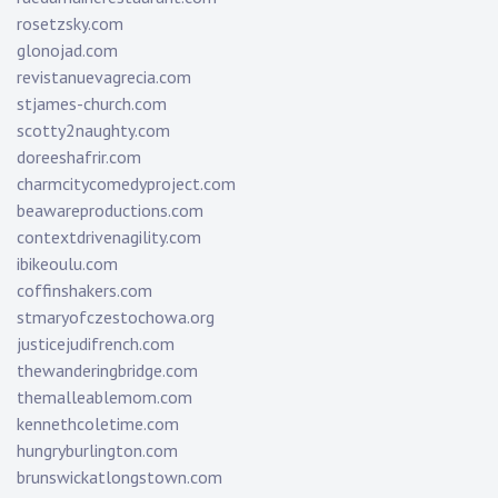
rosetzsky.com
glonojad.com
revistanuevagrecia.com
stjames-church.com
scotty2naughty.com
doreeshafrir.com
charmcitycomedyproject.com
beawareproductions.com
contextdrivenagility.com
ibikeoulu.com
coffinshakers.com
stmaryofczestochowa.org
justicejudifrench.com
thewanderingbridge.com
themalleablemom.com
kennethcoletime.com
hungryburlington.com
brunswickatlongstown.com